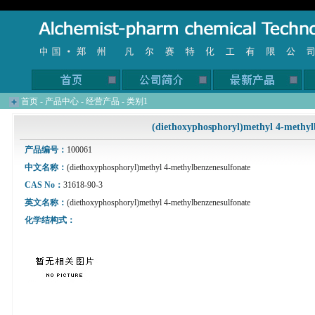
首页
-
产品中心
-
经营产品
-
类别1
(diethoxyphosphoryl)methyl 4-methyl
产品编号：
100061
中文名称：
(diethoxyphosphoryl)methyl 4-methylbenzenesulfonate
CAS No：
31618-90-3
英文名称：
(diethoxyphosphoryl)methyl 4-methylbenzenesulfonate
化学结构式：