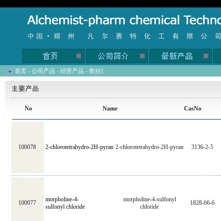
首页
-
公司产品
-
经营产品
-
类别1
No
Name
CasNo
100078
2-chlorotetrahydro-2H-pyran
2-chlorotetrahydro-2H-pyran
3136-2-5
morpholine-4-
morpholine-4-sulfonyl
100077
1828-66-6
sulfonyl chloride
chloride