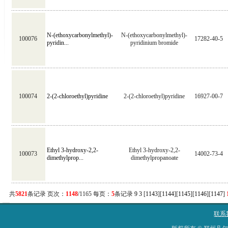
N-(ethoxycarbonylmethyl)-
N-(ethoxycarbonylmethyl)-
100076
17282-40-5
pyridin...
pyridinium bromide
100074
2-(2-chloroethyl)pyridine
2-(2-chloroethyl)pyridine
16927-00-7
Ethyl 3-hydroxy-2,2-
Ethyl 3-hydroxy-2,2-
100073
14002-73-4
dimethylprop...
dimethylpropanoate
共
5821
条记录 页次：
1148
/1165 每页：
5
条记录
9
3
[
1143
][
1144
][
1145
][
1146
][
1147
]
联系